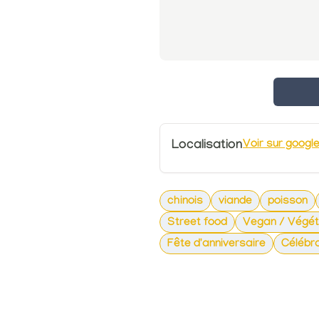
Localisation
Voir sur googl
chinois
viande
poisson
Street food
Vegan / Végét
Fête d'anniversaire
Célébra