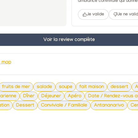
ambiance conviviale qui donne 
Je valide
Je ne vali
Voir la review complète
e map
fruits de mer
salade
soupe
fait maison
dessert
A
arienne
Dîner
Déjeuner
Apéro
Date / Rendez-vous 
tion
Dessert
Conviviale / Familiale
Antananarivo
Cen