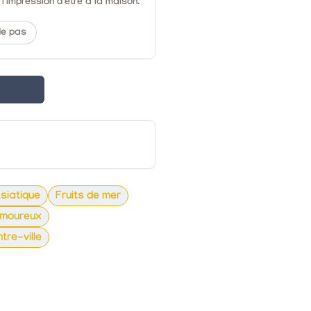
l'impression d'être à la maison.
de pas
siatique
Fruits de mer
amoureux
tre-ville