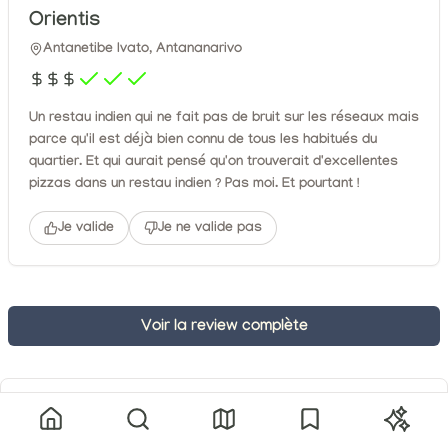
Orientis
Antanetibe Ivato, Antananarivo
Un restau indien qui ne fait pas de bruit sur les réseaux mais
parce qu'il est déjà bien connu de tous les habitués du
quartier. Et qui aurait pensé qu'on trouverait d'excellentes
pizzas dans un restau indien ? Pas moi. Et pourtant !
Je valide
Je ne valide pas
Voir la review complète
Localisation
Voir sur google map
Accueil
Explorer
Carte
Mes adresses
Le Tiak