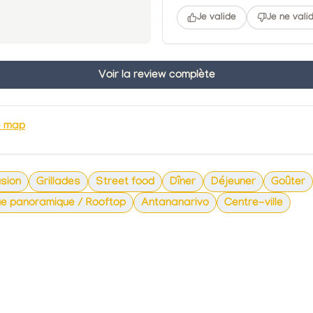
Je valide
Je ne vali
Voir la review complète
e map
sion
Grillades
Street food
Dîner
Déjeuner
Goûter
e panoramique / Rooftop
Antananarivo
Centre-ville