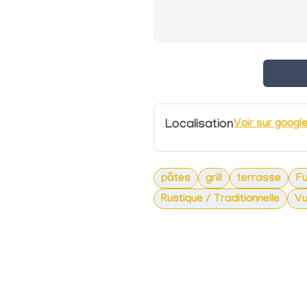
Localisation
Voir sur googl
pâtes
grill
terrasse
Fu
Rustique / Traditionnelle
Vu