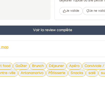
déjeuner rapide ou une petite 
Je valide
Je ne vali
Voir la review complète
e map
t food
Goûter
Brunch
Déjeuner
Apéro
Conviviale /
ntre-ville
Antananarivo
Pâtisserie
Snacks
salé
su