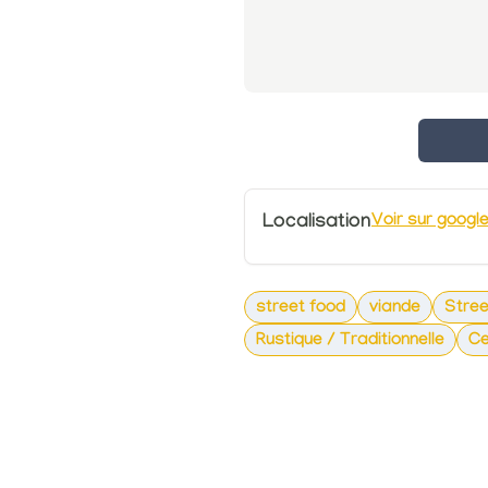
Localisation
Voir sur googl
street food
viande
Stree
Rustique / Traditionnelle
Ce