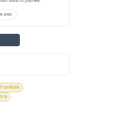
faim dans la journée.
de pas
 Familiale
cré