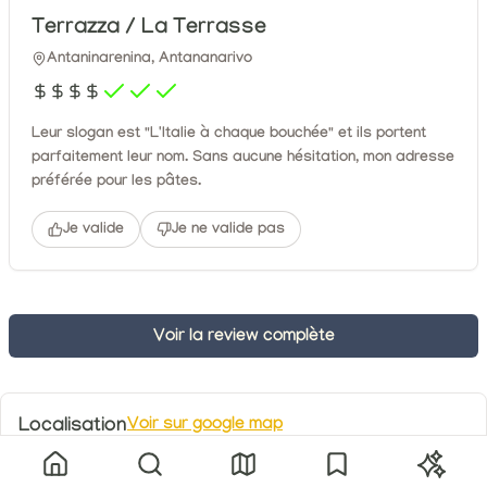
Terrazza / La Terrasse
Antaninarenina, Antananarivo
Leur slogan est "L'Italie à chaque bouchée" et ils portent
parfaitement leur nom. Sans aucune hésitation, mon adresse
préférée pour les pâtes.
Je valide
Je ne valide pas
Voir la review complète
Localisation
Voir sur google map
Accueil
Explorer
Carte
Mes adresses
Le Tiak